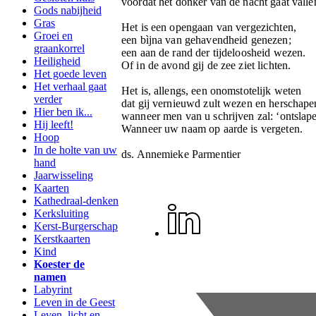
voordat het donker van de nacht gaat valle
Gods nabijheid
Gras
Het is een opengaan van vergezichten,
Groei en
een bìjna van gehavendheid genezen;
graankorrel
een aan de rand der tijdeloosheid wezen.
Heiligheid
Of in de avond gij de zee ziet lichten.
Het goede leven
Het verhaal gaat
Het is, allengs, een onomstotelijk weten
verder
dat gij vernieuwd zult wezen en herschape
Hier ben ik...
wanneer men van u schrijven zal: ‘ontslape
Hij leeft!
Wanneer uw naam op aarde is vergeten.
Hoop
In de holte van uw
ds. Annemieke Parmentier
hand
Jaarwisseling
Kaarten
Kathedraal-denken
Kerksluiting
Kerst-Burgerschap
Kerstkaarten
Kind
Koester de
namen
Labyrint
Leven in de Geest
Leven, licht en