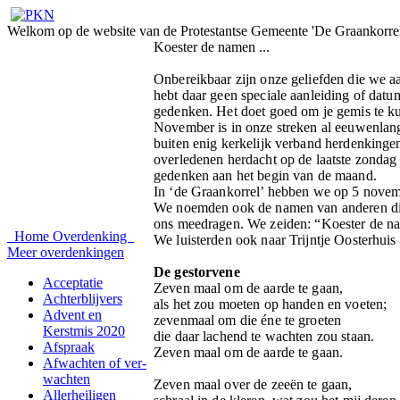
Welkom op de website van de Protestantse Gemeente 'De Graankorrel
Koester de namen ...
Onbereikbaar zijn onze geliefden die we aan
hebt daar geen speciale aanleiding of dat
gedenken. Het doet goed om je gemis te kun
November is in onze streken al eeuwenlan
buiten enig kerkelijk verband herdenking
overledenen herdacht op de laatste zondag v
gedenken aan het begin van de maand.
In ‘de Graankorrel’ hebben we op 5 novemb
We noemden ook de namen van anderen die d
ons meedragen. We zeiden: “Koester de name
Home
Overdenking
We luisterden ook naar Trijntje Oosterhuis
Meer overdenkingen
De gestorvene
Acceptatie
Zeven maal om de aarde te gaan,
Achterblijvers
als het zou moeten op handen en voeten;
Advent en
zevenmaal om die éne te groeten
Kerstmis 2020
die daar lachend te wachten zou staan.
Afspraak
Zeven maal om de aarde te gaan.
Afwachten of ver-
wachten
Zeven maal over de zeeën te gaan,
Allerheiligen