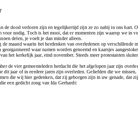
'
 de dood verloren zijn en tegelijkertijd zijn ze zo nabij in ons hart
um voor nodig. Toch is het mooi, dat er momenten zijn waarop we in 
nen delen, je voelt je dan minder alleen.
g de maand waarin het herdenken van overledenen op verschillende m
en georganiseerd waar namen worden genoemd en kaarsjes aangestoken
an het kerkelijk jaar, eind november. Steeds meer protestanten sluiten
er de vier gemeenteleden herdacht die het afgelopen jaar zijn overle
it jaar of in eerdere jaren zijn overleden. Geliefden die we missen,
n die wij hier gedenken, dat zij geborgen zijn in uw genade, dat zij 
 die een gedicht zong van Ida Gerhardt: