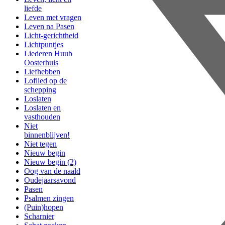
liefde
Leven met vragen
Leven na Pasen
Licht-gerichtheid
Lichtpuntjes
Liederen Huub
Oosterhuis
Liefhebben
Loflied op de
schepping
Loslaten
Loslaten en
vasthouden
Niet
binnenblijven!
Niet tegen
Nieuw begin
Nieuw begin (2)
Oog van de naald
Oudejaarsavond
Pasen
Psalmen zingen
(Puin)hopen
Scharnier