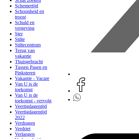
Schat zoeken
Schemertijd
Schoonheid en
troost
Schuld en
vergeving
Ster
Stilte
Stiltecentrum
Terug van
vakantie
Thuisgebracht
Tussen Pasen en
Pinksteren
Vakantie - Vacare
Van U is de
toekomst
Van U is de
toekomst - vervolg
Veertigdagentijd
Veertigdagentijd
2022
Verdragen
Verdriet
Verlangen