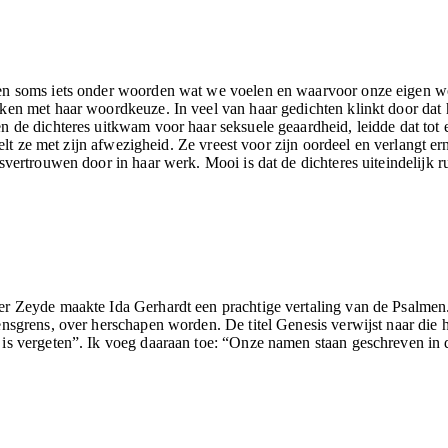
en soms iets onder woorden wat we voelen en waarvoor onze eigen wo
ken met haar woordkeuze. In veel van haar gedichten klinkt door dat h
 de dichteres uitkwam voor haar seksuele geaardheid, leidde dat tot e
telt ze met zijn afwezigheid. Ze vreest voor zijn oordeel en verlangt e
vertrouwen door in haar werk. Mooi is dat de dichteres uiteindelijk ru
r Zeyde maakte Ida Gerhardt een prachtige vertaling van de Psalmen
nsgrens, over herschapen worden. De titel Genesis verwijst naar die h
 is vergeten”. Ik voeg daaraan toe: “Onze namen staan geschreven in