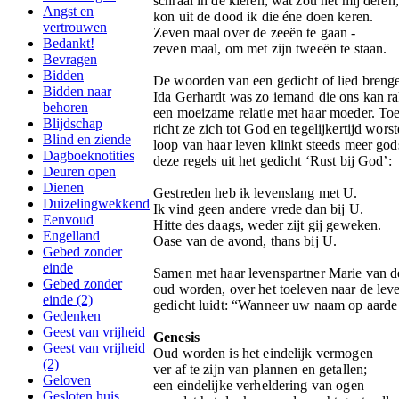
schraal in de kleren, wat zou het mij deren,
Angst en
kon uit de dood ik die éne doen keren.
vertrouwen
Zeven maal over de zeeën te gaan -
Bedankt!
zeven maal, om met zijn tweeën te staan.
Bevragen
Bidden
De woorden van een gedicht of lied breng
Bidden naar
Ida Gerhardt was zo iemand die ons kan ra
behoren
een moeizame relatie met haar moeder. Toen
Blijdschap
richt ze zich tot God en tegelijkertijd wors
Blind en ziende
loop van haar leven klinkt steeds meer gods
Dagboeknotities
deze regels uit het gedicht ‘Rust bij God’:
Deuren open
Dienen
Gestreden heb ik levenslang met U.
Duizelingwekkend
Ik vind geen andere vrede dan bij U.
Eenvoud
Hitte des daags, weder zijt gij geweken.
Engelland
Oase van de avond, thans bij U.
Gebed zonder
einde
Samen met haar levenspartner Marie van de
Gebed zonder
oud worden, over het toeleven naar de leve
einde (2)
gedicht luidt: “Wanneer uw naam op aarde
Gedenken
Geest van vrijheid
Genesis
Geest van vrijheid
Oud worden is het eindelijk vermogen
(2)
ver af te zijn van plannen en getallen;
Geloven
een eindelijke verheldering van ogen
Gesloten huis