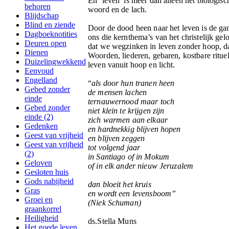
En ‘leven’ is meer dan alleen het biologisc
behoren
woord en de lach.
Blijdschap
Blind en ziende
Door de dood heen naar het leven is de gan
Dagboeknotities
ons die kernthema’s van het christelijk ge
Deuren open
dat we wegzinken in leven zonder hoop, dat
Dienen
Woorden, liederen, gebaren, kostbare ritue
Duizelingwekkend
leven vanuit hoop en licht.
Eenvoud
Engelland
“
als door hun tranen heen
Gebed zonder
de mensen lachen
einde
ternauwernood maar toch
Gebed zonder
niet klein te krijgen zijn
einde (2)
zich warmen aan elkaar
Gedenken
en hardnekkig blijven hopen
Geest van vrijheid
en blijven zeggen
Geest van vrijheid
tot volgend jaar
(2)
in Santiago of in Mokum
Geloven
of in elk ander nieuw Jeruzalem
Gesloten huis
Gods nabijheid
dan bloeit het kruis
Gras
en wordt een levensboom”
Groei en
(Niek Schuman)
graankorrel
Heiligheid
ds.Stella Muns
Het goede leven