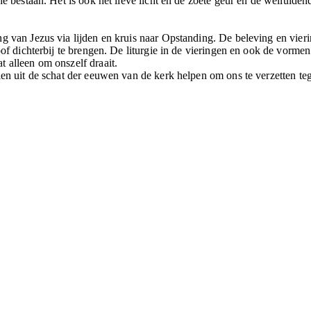
he bestaan. Het is ook het lieve licht en de zoete geur en de welluide
g van Jezus via lijden en kruis naar Opstanding. De beleving en vieri
loof dichterbij te brengen. De liturgie in de vieringen en ook de vorm
 alleen om onszelf draait.
len uit de schat der eeuwen van de kerk helpen om ons te verzetten te