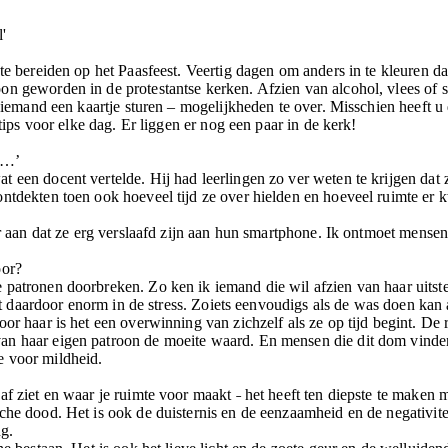
'
 te bereiden op het Paasfeest. Veertig dagen om anders in te kleuren 
on geworden in de protestantse kerken. Afzien van alcohol, vlees of s
ag iemand een kaartje sturen – mogelijkheden te over. Misschien heeft 
 tips voor elke dag. Er liggen er nog een paar in de kerk!
r …’
 een docent vertelde. Hij had leerlingen zo ver weten te krijgen dat 
ontdekten toen ook hoeveel tijd ze over hielden en hoeveel ruimte e
or aan dat ze erg verslaafd zijn aan hun smartphone. Ik ontmoet mensen
oor?
patronen doorbreken. Zo ken ik iemand die wil afzien van haar uitste
aakt daardoor enorm in de stress. Zoiets eenvoudigs als de was doen ka
oor haar is het een overwinning van zichzelf als ze op tijd begint. De
an haar eigen patroon de moeite waard. En mensen die dit dom vinde
e voor mildheid.
af ziet en waar je ruimte voor maakt ˗ het heeft ten diepste te maken 
che dood. Het is ook de duisternis en de eenzaamheid en de negativit
ng.