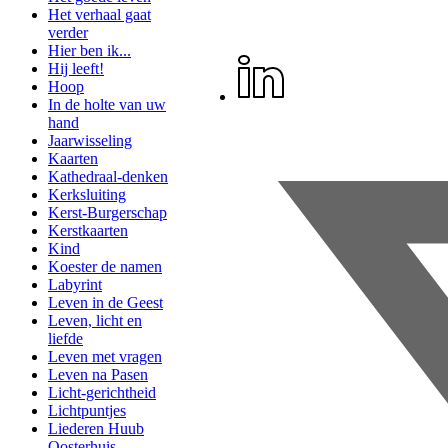
Het verhaal gaat
verder
Hier ben ik...
Hij leeft!
Hoop
In de holte van uw
hand
Jaarwisseling
Kaarten
Kathedraal-denken
Kerksluiting
Kerst-Burgerschap
Kerstkaarten
Kind
Koester de namen
Labyrint
Leven in de Geest
Leven, licht en
liefde
Leven met vragen
Leven na Pasen
Licht-gerichtheid
Lichtpuntjes
Liederen Huub
Oosterhuis