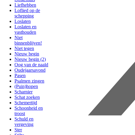
Liefhebben
Loflied op de
schepping
Loslaten
Loslaten en
vasthouden
Niet
binnenblijven!
Niet tegen
Nieuw begin
Nieuw begin (2)
Oog van de naald
Oudejaarsavond
Pasen
Psalmen zingen
(Puin)hopen
Scharnier
Schat zoeken
Schemertijd
Schoonheid en
troost
Schuld en
vergeving
Ster