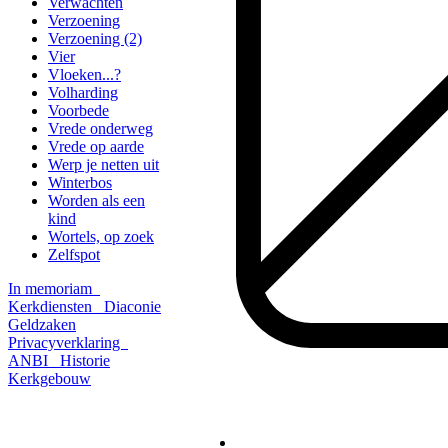
Verwachten
Verzoening
Verzoening (2)
Vier
Vloeken...?
Volharding
Voorbede
Vrede onderweg
Vrede op aarde
Werp je netten uit
Winterbos
Worden als een
kind
Wortels, op zoek
Zelfspot
In memoriam
Kerkdiensten
Diaconie
Geldzaken
Privacyverklaring
ANBI
Historie
Kerkgebouw