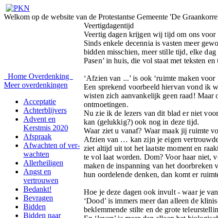
Welkom op de website van de Protestantse Gemeente 'De Graankorrel
Veertigdagentijd
Veertig dagen krijgen wij tijd om ons voor
Sinds enkele decennia is vasten meer gewo
bidden misschien, meer stille tijd, elke d
Pasen’ in huis, die vol staat met teksten en
Home
Overdenking
‘Afzien van ...’ is ook ‘ruimte maken voo
Meer overdenkingen
Een sprekend voorbeeld hiervan vond ik wat
wisten zich aanvankelijk geen raad! Maar 
Acceptatie
ontmoetingen.
Achterblijvers
Nu zie ik de lezers van dit blad er niet vo
Advent en
kan (gelukkig?) ook nog in deze tijd.
Kerstmis 2020
Waar ziet u vanaf? Waar maak jij ruimte v
Afspraak
Afzien van … kan zijn je eigen vertrouwde 
Afwachten of ver-
ziet altijd uit tot het laatste moment en r
wachten
te vol laat worden. Dom? Voor haar niet, v
Allerheiligen
maken de inspanning van het doorbreken v
Angst en
hun oordelende denken, dan komt er ruimt
vertrouwen
Bedankt!
Hoe je deze dagen ook invult - waar je van
Bevragen
‘Dood’ is immers meer dan alleen de klinis
Bidden
beklemmende stilte en de grote teleurstelli
Bidden naar