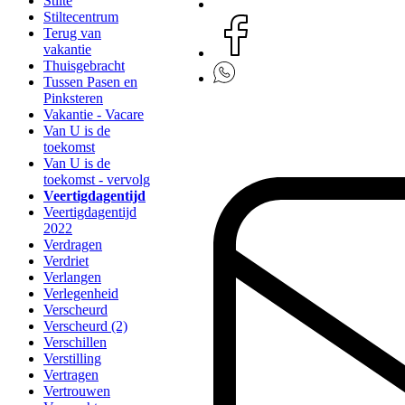
Stilte
Stiltecentrum
Terug van
vakantie
Thuisgebracht
Tussen Pasen en
Pinksteren
Vakantie - Vacare
Van U is de
toekomst
Van U is de
toekomst - vervolg
Veertigdagentijd
Veertigdagentijd
2022
Verdragen
Verdriet
Verlangen
Verlegenheid
Verscheurd
Verscheurd (2)
Verschillen
Verstilling
Vertragen
Vertrouwen