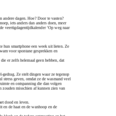
dan andere dagen. Hoe? Door te vasten?
noep, iets anders dan anders doen, meer
u de veertigdagentijdkalender ‘Op weg naar
ze hun smartphone een week uit lieten. Ze
r kwam voor spontane gesprekken en
 die er zelfs helemaal geen hebben, dat
l-gedrag. Ze stelt dingen waar ze tegenop
n al stress geven, omdat ze de wasmand veel
 ruimte en ontspanning die dan volgen
n zouden misschien af kunnen zien van
met dood en leven.
eit en de haat en de wanhoop en de