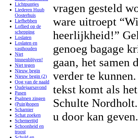
Lichtpuntjes
vragen gesteld wor
Liederen Huub
Oosterhuis
ware uitroept “Wi
Liefhebben
Loflied op de
heerlijkheid!” Ge
schepping
Loslaten
Loslaten en
genoeg bagage kr
vasthouden
Niet
gaan, het samen d
binnenblijven!
Niet tegen
Nieuw begin
verder te kunnen
Nieuw begin (2)
Oog van de naald
tekst komt als he
Oudejaarsavond
Pasen
Psalmen zingen
Schulte Nordholt. 
(Puin)hopen
Scharnier
u door kan geven
Schat zoeken
Schemertijd
Schoonheid en
troost
Schuld en