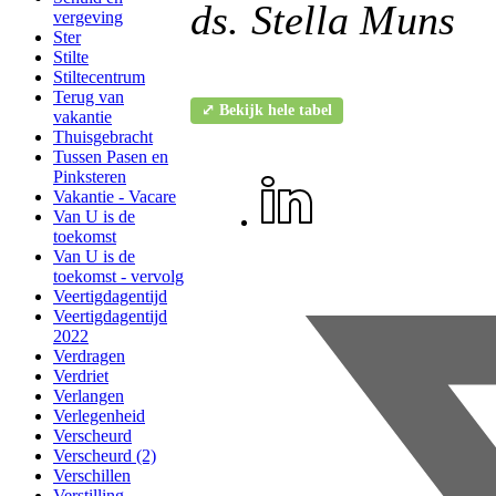
ds. Stella Muns
vergeving
Ster
Stilte
Stiltecentrum
Terug van
⤢ Bekijk hele tabel
vakantie
Thuisgebracht
Tussen Pasen en
Pinksteren
Vakantie - Vacare
Van U is de
toekomst
Van U is de
toekomst - vervolg
Veertigdagentijd
Veertigdagentijd
2022
Verdragen
Verdriet
Verlangen
Verlegenheid
Verscheurd
Verscheurd (2)
Verschillen
Verstilling