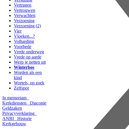
Vertragen
Vertrouwen
Verwachten
Verzoening
Verzoening (2)
Vier
Vloeken...?
Volharding
Voorbede
Vrede onderweg
Vrede op aarde
Werp je netten uit
Winterbos
Worden als een
kind
Wortels, op zoek
Zelfspot
In memoriam
Kerkdiensten
Diaconie
Geldzaken
Privacyverklaring
ANBI
Historie
Kerkgebouw