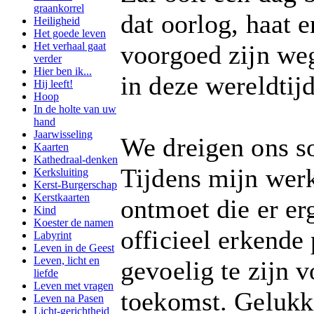
graankorrel
dat oorlog, haat e
Heiligheid
Het goede leven
Het verhaal gaat
voorgoed zijn we
verder
Hier ben ik...
in deze wereldtij
Hij leeft!
Hoop
In de holte van uw
hand
Jaarwisseling
We dreigen ons so
Kaarten
Kathedraal-denken
Tijdens mijn werk
Kerksluiting
Kerst-Burgerschap
Kerstkaarten
ontmoet die er er
Kind
Koester de namen
officieel erkend
Labyrint
Leven in de Geest
Leven, licht en
gevoelig te zijn 
liefde
Leven met vragen
toekomst. Gelukki
Leven na Pasen
Licht-gerichtheid