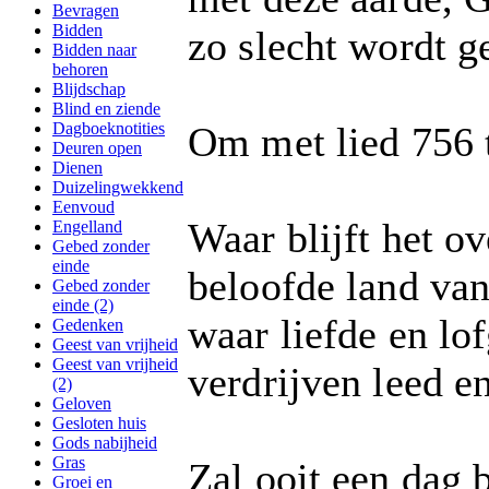
Bevragen
Bidden
zo slecht wordt g
Bidden naar
behoren
Blijdschap
Blind en ziende
Dagboeknotities
Om met lied 756 
Deuren open
Dienen
Duizelingwekkend
Eenvoud
Waar blijft het o
Engelland
Gebed zonder
einde
beloofde land va
Gebed zonder
einde (2)
waar liefde en lo
Gedenken
Geest van vrijheid
Geest van vrijheid
verdrijven leed e
(2)
Geloven
Gesloten huis
Gods nabijheid
Gras
Zal ooit een dag 
Groei en