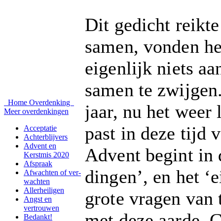
Dit gedicht reikt
samen, vonden het
eigenlijk niets aa
samen te zwijgen.
Home
Overdenking
jaar, nu het weer
Meer overdenkingen
past in deze tijd 
Acceptatie
Achterblijvers
Advent en
Advent begint in 
Kerstmis 2020
Afspraak
dingen’, en het ‘e
Afwachten of ver-
wachten
Allerheiligen
grote vragen van 
Angst en
vertrouwen
met deze aarde, 
Bedankt!