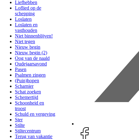
Liefhebben
Loflied op de
schepping
Loslaten
Loslaten en
vasthouden
Niet binnenblijven!
Niet tegen
Nieuw begin
Nieuw begin (2)
Oog van de naald
Oudejaarsavond
Pasen
Psalmen zingen
(Puin)hopen
Scharnier
Schat zoeken
Schemertijd
Schoonheid en
troost
Schuld en vergeving
Ster
Stilte
Stiltecentrum
Terug van vakantie