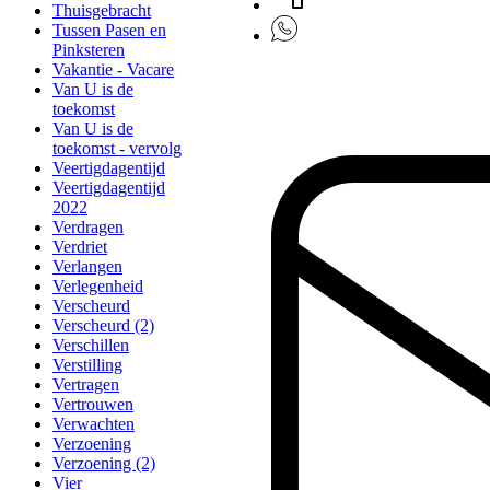
Thuisgebracht
Tussen Pasen en
Pinksteren
Vakantie - Vacare
Van U is de
toekomst
Van U is de
toekomst - vervolg
Veertigdagentijd
Veertigdagentijd
2022
Verdragen
Verdriet
Verlangen
Verlegenheid
Verscheurd
Verscheurd (2)
Verschillen
Verstilling
Vertragen
Vertrouwen
Verwachten
Verzoening
Verzoening (2)
Vier