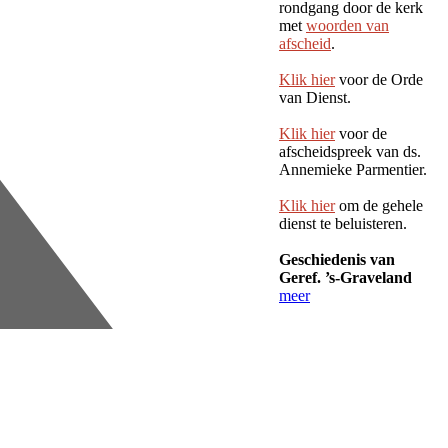
rondgang door de kerk
met
woorden van
afscheid
.
Klik hier
voor de Orde
van Dienst.
Klik hier
voor de
afscheidspreek van ds.
Annemieke Parmentier.
Klik hier
om de gehele
dienst te beluisteren.
Geschiedenis van
Geref. ’s-Graveland
meer