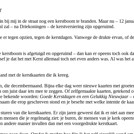
'
in bij mij in de straat nog een kerstboom te branden. Maar nu – 12 jan
ral zal – na Driekoningen – de kerstversiering zijn opgeruimd.
 je er tegen opzien, tegen de kerstdagen. Vanwege de drukte ervan, of 
ste kerstboom is afgetuigd en opgeruimd – dan kan er opeens toch ook dat
ef je dat het met Kerst allemaal toch net even anders was. Al was het al
and met de kerstkaarten die ik kreeg.
gen, die decembermaand. Bijna elke dag weer nieuwe kaarten met groete
 om juist daar iets mee te zeggen. Of zelfgemaakte kaarten, getekend of
de bekende woorden:
Goede Kerstdagen en een Gelukkig Nieuwjaar
– 
 naam die erop geschreven stond en je besefte met welke intentie de kaa
turen van die kerstkaarten. Er zijn jaren geweest dat ik er niet aan mee
 mensen die je regelmatig ziet: je buren, de mensen van je kerk opeens
een andere manier invullen dan met een voorgedrukte kerstkaart.