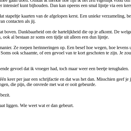
ee gaan doen. Omdat ik merkte hoe fijn ik het zelf eigenlijk vond om 
eer intensief kunt bijhouden. Dan kan opeens een smal lijntje via een ker
dat stapeltje kaarten van de afgelopen kerst. Een unieke verzameling, b
n contacten als jij.
l wat boven. Dankbaarheid om de hartelijkheid die op je afkomt. De 
ook al bestaan ze soms een tijdje uit alleen een dun lijntje.
anier. Ze roepen herinneringen op. Een besef hoe wegen, hoe levens u
 Soms ook schaamte, of een gevoel van te kort geschoten te zijn. Je zo
lende gevoel dat ik vroeger had, toch maar weer een beetje terughalen.
én keer per jaar een schrijfactie en dat was het dan. Misschien geef je
ngen, die pijn, die onvrede met wat er ooit gebeurde.
bezit.
laat liggen. Wie weet wat er dan gebeurt.