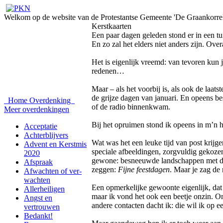
Welkom op de website van de Protestantse Gemeente 'De Graankorrel
Kerstkaarten
Een paar dagen geleden stond er in een tu
En zo zal het elders niet anders zijn. Ove
Het is eigenlijk vreemd: van tevoren kun
redenen…
Maar – als het voorbij is, als ook de laat
de grijze dagen van januari. En opeens bes
Home
Overdenking
of de radio binnenkwam.
Meer overdenkingen
Bij het opruimen stond ik opeens in m’n h
Acceptatie
Achterblijvers
Wat was het een leuke tijd van post krij
Advent en Kerstmis
speciale afbeeldingen, zorgvuldig gekozen
2020
gewone: besneeuwde landschappen met 
Afspraak
zeggen:
Fijne feestdagen
. Maar je zag de
Afwachten of ver-
wachten
Een opmerkelijke gewoonte eigenlijk, dat s
Allerheiligen
maar ik vond het ook een beetje onzin. Om
Angst en
andere contacten dacht ik: die wil ik op 
vertrouwen
Bedankt!