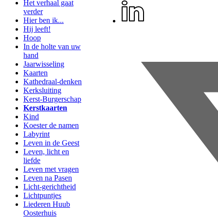
Het verhaal gaat
verder
Hier ben ik...
Hij leeft!
Hoop
In de holte van uw
hand
Jaarwisseling
Kaarten
Kathedraal-denken
Kerksluiting
Kerst-Burgerschap
Kerstkaarten
Kind
Koester de namen
Labyrint
Leven in de Geest
Leven, licht en
liefde
Leven met vragen
Leven na Pasen
Licht-gerichtheid
Lichtpuntjes
Liederen Huub
Oosterhuis