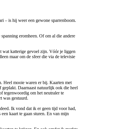
uari – is hij weer een gewone sparrenboom.
de spanning eromheen. Of om al die andere
 wat katterige gevoel zijn. Vóór je liggen
leen maar om de sfeer die via de televisie
n. Heel mooie waren er bij. Kaarten met
 geplakt. Daarnaast natuurlijk ook die heel
of tegenwoordig om het neutraler te
rt was gestuurd.
deed. Ik vond dat ik er geen tijd voor had,
 een kaart te gaan sturen. En van mijn