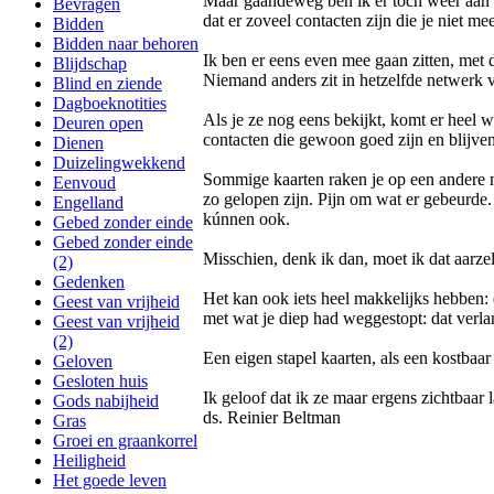
Maar gaandeweg ben ik er toch weer aan m
Bevragen
dat er zoveel contacten zijn die je niet m
Bidden
Bidden naar behoren
Ik ben er eens even mee gaan zitten, met 
Blijdschap
Niemand anders zit in hetzelfde netwerk va
Blind en ziende
Dagboeknotities
Als je ze nog eens bekijkt, komt er hee
Deuren open
contacten die gewoon goed zijn en blijven, 
Dienen
Duizelingwekkend
Sommige kaarten raken je op een andere m
Eenvoud
zo gelopen zijn. Pijn om wat er gebeurde.
Engelland
kúnnen ook.
Gebed zonder einde
Gebed zonder einde
Misschien, denk ik dan, moet ik dat aarze
(2)
Gedenken
Het kan ook iets heel makkelijks hebben: é
Geest van vrijheid
met wat je diep had weggestopt: dat verla
Geest van vrijheid
(2)
Een eigen stapel kaarten, als een kostbaar 
Geloven
Gesloten huis
Ik geloof dat ik ze maar ergens zichtbaar 
Gods nabijheid
ds. Reinier Beltman
Gras
Groei en graankorrel
Heiligheid
Het goede leven