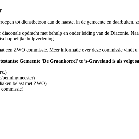
'
oepen tot dienstbetoon aan de naaste, in de gemeente en daarbuiten, zow
 diaconale opdracht met behulp en onder leiding van de Diaconie. Naast
atschappelijke hulpverlening.
aat een ZWO commissie. Meer informatie over deze commissie vindt u 
estantse Gemeente 'De Graankorrel' te ’s-Graveland is als volgt s
rz.)
./penningmeester)
diaken belast met ZWO)
 commissie)