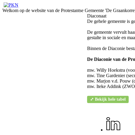
Welkom op de website van de Protestantse Gemeente 'De Graankorrel
Diaconaat
De gehele gemeente is ger
De gemeente vervult haar
gestalte in sociale en ma
Binnen de Diaconie best
De Diaconie van de Prot
mw. Willy Hoekstra (voo
mw. Tine Gardenier (secr
mw. Marjon v.d. Pouw (
mw. Iteke Addink (ZWO
⤢ Bekijk hele tabel