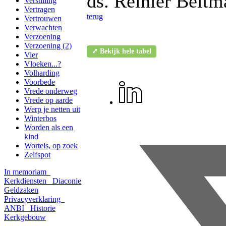
ds. Reinier Beltm
Verstilling
Vertragen
terug
Vertrouwen
Verwachten
Verzoening
Verzoening (2)
⤢ Bekijk hele tabel
Vier
Vloeken...?
Volharding
Voorbede
Vrede onderweg
Vrede op aarde
Werp je netten uit
Winterbos
Worden als een
kind
Wortels, op zoek
Zelfspot
In memoriam
Kerkdiensten
Diaconie
Geldzaken
Privacyverklaring
ANBI
Historie
Kerkgebouw