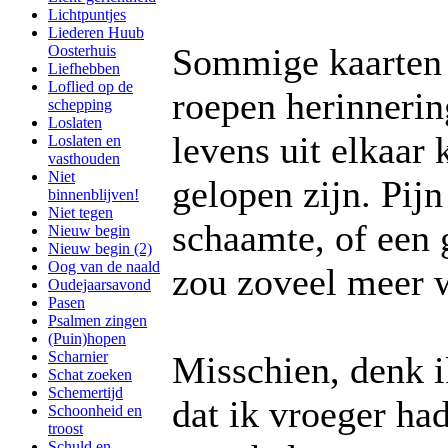
Lichtpuntjes
Liederen Huub
Sommige kaarten 
Oosterhuis
Liefhebben
Loflied op de
roepen herinnerin
schepping
Loslaten
levens uit elkaar
Loslaten en
vasthouden
Niet
gelopen zijn. Pij
binnenblijven!
Niet tegen
schaamte, of een g
Nieuw begin
Nieuw begin (2)
Oog van de naald
zou zoveel meer w
Oudejaarsavond
Pasen
Psalmen zingen
(Puin)hopen
Scharnier
Misschien, denk i
Schat zoeken
Schemertijd
dat ik vroeger ha
Schoonheid en
troost
Schuld en