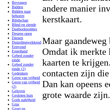
Bevragen
andere manier in
Bidden
Bidden naar
behoren
kerstkaart.
Blijdschap
Blind en ziende
Dagboeknotities
Deuren open
Maar gaandeweg b
Dienen
Duizelingwekkend
Eenvoud
Omdat ik merkte h
Engelland
Gebed zonder
kaarten te krijge
einde
Gebed zonder
einde (2)
contacten zijn die
Gedenken
Geest van vrijheid
Dan kan opeens ee
Geest van vrijheid
(2)
Geloven
grote waarde zijn
Gesloten huis
Gods nabijheid
Gras
Groei en