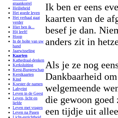
graankorrel
Ik ben er eens eve
Heiligheid
Het goede leven
kaarten van de af
Het verhaal gaat
verder
besef je dan. Nie
Hier ben ik...
Hij leeft!
Hoop
anders zit in hetz
In de holte van uw
hand
Jaarwisseling
Kaarten
Kathedraal-denken
Als je ze nog een
Kerksluiting
Kerst-Burgerschap
Dankbaarheid om d
Kerstkaarten
Kind
Koester de namen
welgemeende wen
Labyrint
Leven in de Geest
die gewoon goed z
Leven, licht en
liefde
Leven met vragen
een tijdje uit alle
Leven na Pasen
Licht-gerichtheid