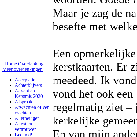
Maar je zag de na
besefte met welke
Een opmerkelijke 
kerstkaarten. Er z
Home
Overdenking
Meer overdenkingen
meedeed. Ik vond 
Acceptatie
Achterblijvers
vond het ook een 
Advent en
Kerstmis 2020
Afspraak
regelmatig ziet – 
Afwachten of ver-
wachten
kerkelijke gemeen
Allerheiligen
Angst en
vertrouwen
En van mijn ander
Bedankt!