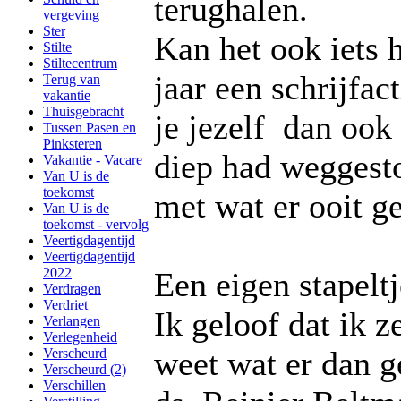
terughalen.
vergeving
Ster
Kan het ook iets 
Stilte
Stiltecentrum
jaar een schrijfac
Terug van
vakantie
Thuisgebracht
je jezelf dan ook
Tussen Pasen en
Pinksteren
diep had weggesto
Vakantie - Vacare
Van U is de
toekomst
met wat er ooit g
Van U is de
toekomst - vervolg
Veertigdagentijd
Veertigdagentijd
2022
Een eigen stapeltj
Verdragen
Verdriet
Ik geloof dat ik z
Verlangen
Verlegenheid
weet wat er dan g
Verscheurd
Verscheurd (2)
Verschillen