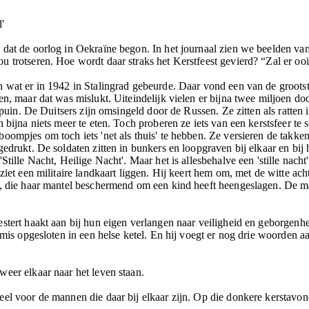
'
 dat de oorlog in Oekraïne begon. In het journaal zien we beelden v
 trotseren. Hoe wordt daar straks het Kerstfeest gevierd? “Zal er ooit
 wat er in 1942 in Stalingrad gebeurde. Daar vond een van de grootste
en, maar dat was mislukt. Uiteindelijk vielen er bijna twee miljoen d
 puin. De Duitsers zijn omsingeld door de Russen. Ze zitten als ratten i
 bijna niets meer te eten. Toch proberen ze iets van een kerstsfeer te 
oompjes om toch iets 'net als thuis' te hebben. Ze versieren de takken
edrukt. De soldaten zitten in bunkers en loopgraven bij elkaar en bij 
Stille Nacht, Heilige Nacht'. Maar het is allesbehalve een 'stille nach
ziet een militaire landkaart liggen. Hij keert hem om, met de witte ach
uw, die haar mantel beschermend om een kind heeft heengeslagen. De
stert haakt aan bij hun eigen verlangen naar veiligheid en geborgenhe
mis opgesloten in een helse ketel. En hij voegt er nog drie woorden aan 
eer elkaar naar het leven staan.
el voor de mannen die daar bij elkaar zijn. Op die donkere kerstavon