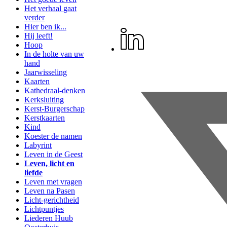
Het verhaal gaat
verder
Hier ben ik...
Hij leeft!
Hoop
In de holte van uw
hand
Jaarwisseling
Kaarten
Kathedraal-denken
Kerksluiting
Kerst-Burgerschap
Kerstkaarten
Kind
Koester de namen
Labyrint
Leven in de Geest
Leven, licht en
liefde
Leven met vragen
Leven na Pasen
Licht-gerichtheid
Lichtpuntjes
Liederen Huub