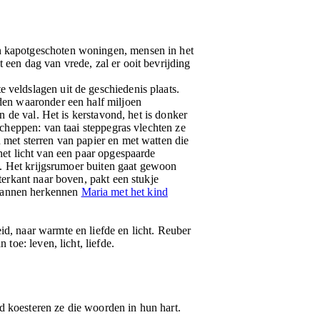
an kapotgeschoten woningen, mensen in het
 een dag van vrede, zal er ooit bevrijding
 veldslagen uit de geschiedenis plaats.
oden waaronder een half miljoen
n de val. Het is kerstavond, het is donker
scheppen: van taai steppegras vlechten ze
 met sterren van papier en met watten die
het licht van een paar opgespaarde
t'. Het krijgsrumoer buiten gaat gewoon
terkant naar boven, pakt een stukje
 mannen herkennen
Maria met het kind
id, naar warmte en liefde en licht. Reuber
toe: leven, licht, liefde.
d koesteren ze die woorden in hun hart.