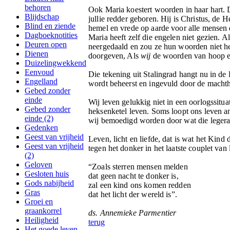
behoren
Ook Maria koestert woorden in haar hart. 
Blijdschap
jullie redder geboren. Hij is Christus, de
Blind en ziende
hemel en vrede op aarde voor alle mensen d
Dagboeknotities
Maria heeft zelf die engelen niet gezien. 
Deuren open
neergedaald en zou ze hun woorden niet he
Dienen
doorgeven, Als
wij
de woorden van hoop en 
Duizelingwekkend
Eenvoud
Die tekening uit Stalingrad hangt nu in de
Engelland
wordt beheerst en ingevuld door de macht
Gebed zonder
einde
Wij leven gelukkig niet in een oorlogssitua
Gebed zonder
heksenketel leven. Soms loopt ons leven a
einde (2)
wij bemoedigd worden door wat die legerart
Gedenken
Geest van vrijheid
Leven, licht en liefde, dat is wat het Kin
Geest van vrijheid
tegen het donker in het laatste couplet van
(2)
Geloven
“Zoals sterren mensen melden
Gesloten huis
dat geen nacht te donker is,
Gods nabijheid
zal een kind ons komen redden
Gras
dat het licht der wereld is”.
Groei en
graankorrel
ds. Annemieke Parmentier
Heiligheid
terug
Het goede leven