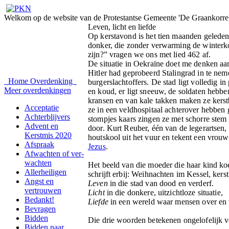
Welkom op de website van de Protestantse Gemeente 'De Graankorrel
Leven, licht en liefde
Op kerstavond is het tien maanden geleden
donker, die zonder verwarming de winterkou
zijn?” vragen we ons met lied 462 af.
De situatie in Oekraïne doet me denken aan
Hitler had geprobeerd Stalingrad in te nem
Home
Overdenking
burgerslachtoffers. De stad ligt volledig in
Meer overdenkingen
en koud, er ligt sneeuw, de soldaten hebben
kransen en van kale takken maken ze kerstb
Acceptatie
ze in een veldhospitaal achterover hebben g
Achterblijvers
stompjes kaars zingen ze met schorre stem '
Advent en
door. Kurt Reuber, één van de legerartsen, 
Kerstmis 2020
houtskool uit het vuur en tekent een vro
Afspraak
Jezus
.
Afwachten of ver-
wachten
Het beeld van die moeder die haar kind koe
Allerheiligen
schrijft erbij: Weihnachten im Kessel, kerst
Angst en
Leven
in die stad van dood en verderf.
vertrouwen
Licht
in die donkere, uitzichtloze situatie,
Bedankt!
Liefde
in een wereld waar mensen over en w
Bevragen
Bidden
Die drie woorden betekenen ongelofelijk ve
Bidden naar