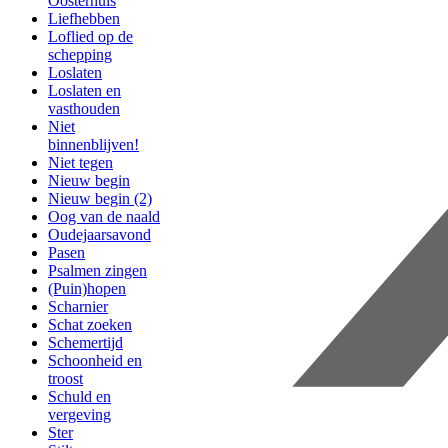
Oosterhuis
Liefhebben
Loflied op de
schepping
Loslaten
Loslaten en
vasthouden
Niet
binnenblijven!
Niet tegen
Nieuw begin
Nieuw begin (2)
Oog van de naald
Oudejaarsavond
Pasen
Psalmen zingen
(Puin)hopen
Scharnier
Schat zoeken
Schemertijd
Schoonheid en
troost
Schuld en
vergeving
Ster