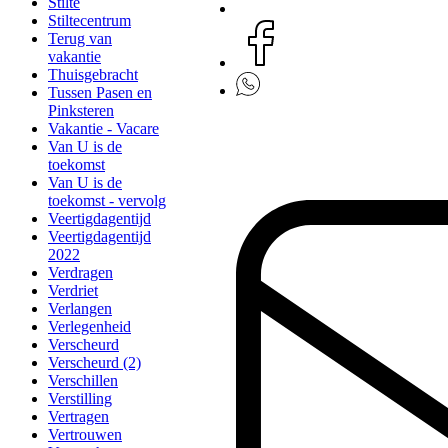
Stilte
Stiltecentrum
Terug van
vakantie
Thuisgebracht
Tussen Pasen en
Pinksteren
Vakantie - Vacare
Van U is de
toekomst
Van U is de
toekomst - vervolg
Veertigdagentijd
Veertigdagentijd
2022
Verdragen
Verdriet
Verlangen
Verlegenheid
Verscheurd
Verscheurd (2)
Verschillen
Verstilling
Vertragen
Vertrouwen