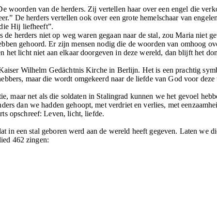
De woorden van de herders. Zij vertellen haar over een engel die ver
 Heer.” De herders vertellen ook over een grote hemelschaar van engele
ie Hij liefheeft”.
Als de herders niet op weg waren gegaan naar de stal, zou Maria niet 
bben gehoord. Er zijn mensen nodig die de woorden van omhoog over l
het licht niet aan elkaar doorgeven in deze wereld, dan blijft het don
 Kaiser Wilhelm Gedächtnis Kirche in Berlijn. Het is een prachtig sy
hebbers, maar die wordt omgekeerd naar de liefde van God voor deze
tie, maar net als die soldaten in Stalingrad kunnen we het gevoel hebbe
nders dan we hadden gehoopt, met verdriet en verlies, met eenzaamhe
s opschreef: Leven, licht, liefde.
d dat in een stal geboren werd aan de wereld heeft gegeven. Laten we 
 lied 462 zingen: