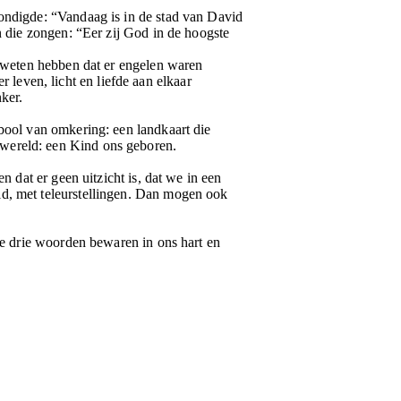
kondigde: “Vandaag is in de stad van David
n die zongen: “Eer zij God in de hoogste
geweten hebben dat er engelen waren
even, licht en liefde aan elkaar
ker.
mbool van omkering: een landkaart die
 wereld: een Kind ons geboren.
n dat er geen uitzicht is, dat we in een
id, met teleurstellingen. Dan mogen ook
die drie woorden bewaren in ons hart en