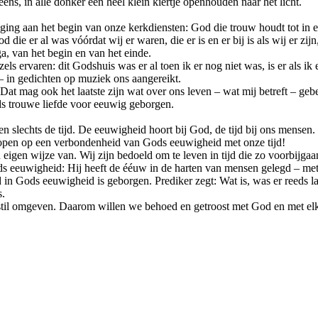
ns, in alle donker een heel klein kiertje openhouden naar het licht.
iging aan het begin van onze kerkdiensten: God die trouw houdt tot in 
die er al was vóórdat wij er waren, die er is en er bij is als wij er zijn,
a, van het begin en van het einde.
els ervaren: dit Godshuis was er al toen ik er nog niet was, is er als ik e
 – in gedichten op muziek ons aangereikt.
t. Dat mag ook het laatste zijn wat over ons leven – wat mij betreft – 
ds trouwe liefde voor eeuwig geborgen.
n slechts de tijd. De eeuwigheid hoort bij God, de tijd bij ons mensen
pen op een verbondenheid van Gods eeuwigheid met onze tijd!
 eigen wijze van. Wij zijn bedoeld om te leven in tijd die zo voorbijgaa
ds eeuwigheid: Hij heeft de ééuw in de harten van mensen gelegd – met
jd in Gods eeuwigheid is geborgen. Prediker zegt: Wat is, was er reeds la
s.
til omgeven. Daarom willen we behoed en getroost met God en met elka