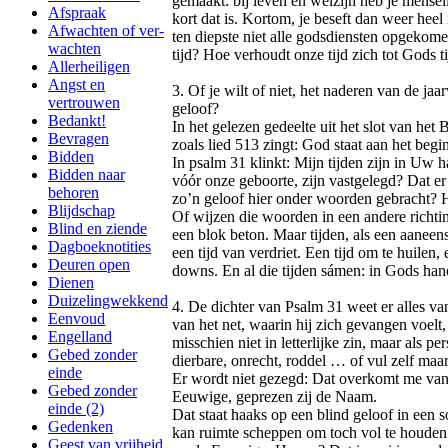
gemaakt: bij leven en welzijn heb je menseli
Afspraak
kort dat is. Kortom, je beseft dan weer heel
Afwachten of ver-
ten diepste niet alle godsdiensten opgekom
wachten
tijd? Hoe verhoudt onze tijd zich tot Gods t
Allerheiligen
Angst en
3. Of je wilt of niet, het naderen van de jaa
vertrouwen
geloof?
Bedankt!
In het gelezen gedeelte uit het slot van he
Bevragen
zoals lied 513 zingt: God staat aan het beg
Bidden
In psalm 31 klinkt: Mijn tijden zijn in Uw 
Bidden naar
vóór onze geboorte, zijn vastgelegd? Dat er e
behoren
zo’n geloof hier onder woorden gebracht? He
Blijdschap
Of wijzen die woorden in een andere richting
Blind en ziende
een blok beton. Maar tijden, als een aaneens
Dagboeknotities
een tijd van verdriet. Een tijd om te huilen
Deuren open
downs. En al die tijden sámen: in Gods hand
Dienen
Duizelingwekkend
4. De dichter van Psalm 31 weet er alles va
Eenvoud
van het net, waarin hij zich gevangen voelt
Engelland
misschien niet in letterlijke zin, maar als 
Gebed zonder
dierbare, onrecht, roddel … of vul zelf maar
einde
Er wordt niet gezegd: Dat overkomt me va
Gebed zonder
Eeuwige, geprezen zij de Naam.
einde (2)
Dat staat haaks op een blind geloof in een s
Gedenken
kan ruimte scheppen om toch vol te houden. 
Geest van vrijheid