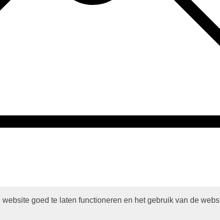
website goed te laten functioneren en het gebruik van de webs
atie van de
Protestantse Kerk in Nederland
en
Human Content Mediapro