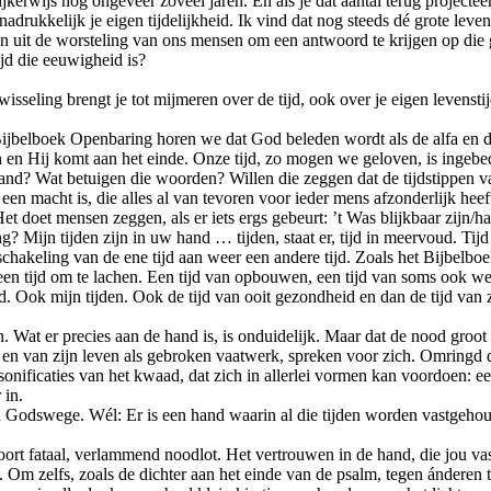
jkerwijs nog ongeveer zoveel jaren. En als je dat aantal terug projectee
 nadrukkelijk je eigen tijdelijkheid. Ik vind dat nog steeds dé grote le
en uit de worsteling van ons mensen om een antwoord te krijgen op die
ijd die eeuwigheid is?
rwisseling brengt je tot mijmeren over de tijd, ook over je eigen levensti
t Bijbelboek Openbaring horen we dat God beleden wordt als de alfa en d
in en Hij komt aan het einde. Onze tijd, zo mogen we geloven, is ingebed
hand? Wat betuigen die woorden? Willen die zeggen dat de tijdstippen 
en macht is, die alles al van tevoren voor ieder mens afzonderlijk heeft 
t doet mensen zeggen, als er iets ergs gebeurt: ’t Was blijkbaar zijn/ha
? Mijn tijden zijn in uw hand … tijden, staat er, tijd in meervoud. Tijd
chakeling van de ene tijd aan weer een andere tijd. Zoals het Bijbelboek
, een tijd om te lachen. Een tijd van opbouwen, een tijd van soms ook we
. Ook mijn tijden. Ook de tijd van ooit gezondheid en dan de tijd van 
n. Wat er precies aan de hand is, is onduidelijk. Maar dat de nood groot
, en van zijn leven als gebroken vaatwerk, spreken voor zich. Omringd d
personificaties van het kwaad, dat zich in allerlei vormen kan voordoen: 
 in.
n Godswege. Wél: Er is een hand waarin al die tijden worden vastgeh
oort fataal, verlammend noodlot. Het vertrouwen in de hand, die jou vas
Om zelfs, zoals de dichter aan het einde van de psalm, tegen ánderen te