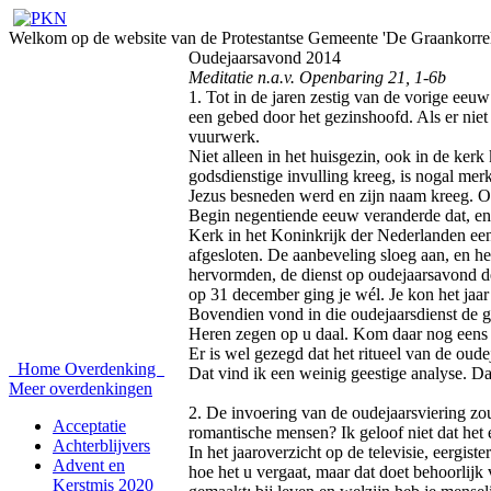
Welkom op de website van de Protestantse Gemeente 'De Graankorrel
Oudejaarsavond 2014
Meditatie n.a.v. Openbaring 21, 1-6b
1. Tot in de jaren zestig van de vorige eeu
een gebed door het gezinshoofd. Als er niet
vuurwerk.
Niet alleen in het huisgezin, ook in de ker
godsdienstige invulling kreeg, is nogal mer
Jezus besneden werd en zijn naam kreeg. Ou
Begin negentiende eeuw veranderde dat, en 
Kerk in het Koninkrijk der Nederlanden een
afgesloten. De aanbeveling sloeg aan, en he
hervormden, de dienst op oudejaarsavond de b
op 31 december ging je wél. Je kon het jaar 
Bovendien vond in die oudejaarsdienst de g
Heren zegen op u daal. Kom daar nog eens 
Er is wel gezegd dat het ritueel van de oud
Home
Overdenking
Dat vind ik een weinig geestige analyse. Da
Meer overdenkingen
2. De invoering van de oudejaarsviering zou
Acceptatie
romantische mensen? Ik geloof niet dat het 
Achterblijvers
In het jaaroverzicht op de televisie, eergi
Advent en
hoe het u vergaat, maar dat doet behoorlijk 
Kerstmis 2020