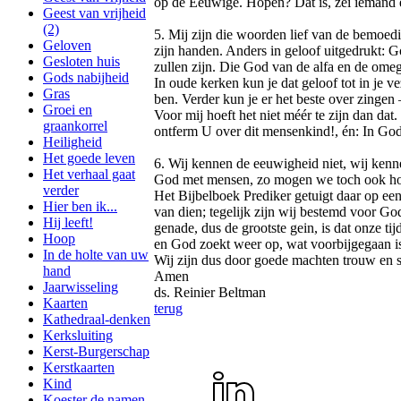
op de Eeuwige. Hopen? Dat is, zei iemand ee
Geest van vrijheid
(2)
5. Mij zijn die woorden lief van de bemoed
Geloven
zijn handen. Anders in geloof uitgedrukt: God 
Gesloten huis
zullen zijn. Die God van de alfa en de omeg
Gods nabijheid
In oude kerken kun je dat geloof tot in je vez
Gras
ben. Verder kun je er het beste over zingen
Groei en
Voor mij hoeft het niet méér te zijn dan da
graankorrel
ontferm U over dit mensenkind!, én: In Go
Heiligheid
Het goede leven
6. Wij kennen de eeuwigheid niet, wij kenne
Het verhaal gaat
God met mensen, zo mogen we toch ook ho
verder
Het Bijbelboek Prediker getuigt daar op een
Hier ben ik...
van dien; tegelijk zijn wij bestemd voor Go
Hij leeft!
genade, dus de grootste gein, is dat onze ti
Hoop
en God zoekt weer op, wat voorbijgegaan i
In de holte van uw
Wij zijn dus door goede machten trouw en s
hand
Amen
Jaarwisseling
ds. Reinier Beltman
Kaarten
terug
Kathedraal-denken
Kerksluiting
Kerst-Burgerschap
Kerstkaarten
Kind
Koester de namen