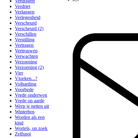
Verdragen
Verdriet
Verlangen
Verlegenheid
Verscheurd
Verscheurd (2)
Verschillen
Verstilling
Vertragen
Vertrouwen
Verwachten
Verzoening
Verzoening (2)
Vier
Vloeken...?
Volharding
Voorbede
Vrede onderweg
Vrede op aarde
Werp je netten uit
Winterbos
Worden als een
kind
Wortels, op zoek
Zelfspot