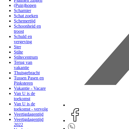
Psalmen zingen
(Puin)hopen
Scharnier
Schat zoeken
Schemertijd
Schoonheid en
troost
Schuld en
vergeving
Ster
Stilte
Stiltecentrum
Terug van
vakantie
Thuisgebracht
Tussen Pasen en
Pinksteren
Vakantie - Vacare
Van U is de
toekomst
Van U is de
toekomst - vervolg
Veertigdagentijd
Veertigdagentijd
2022