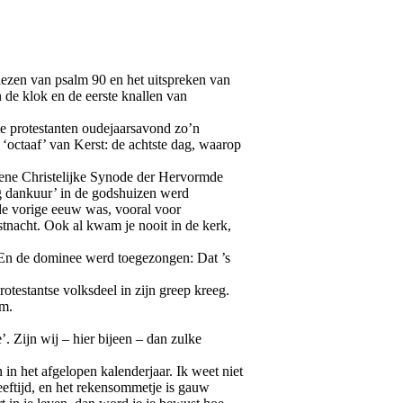
 lezen van psalm 90 en het uitspreken van
 de klok en de eerste knallen van
ste protestanten oudejaarsavond zo’n
 ‘octaaf’ van Kerst: de achtste dag, waarop
meene Christelijke Synode der Hervormde
ig dankuur’ in de godshuizen werd
 de vorige eeuw was, vooral voor
rstnacht. Ook al kwam je nooit in de kerk,
. En de dominee werd toegezongen: Dat ’s
testantse volksdeel in zijn greep kreeg.
om.
 Zijn wij – hier bijeen – dan zulke
in het afgelopen kalenderjaar. Ik weet niet
leeftijd, en het rekensommetje is gauw