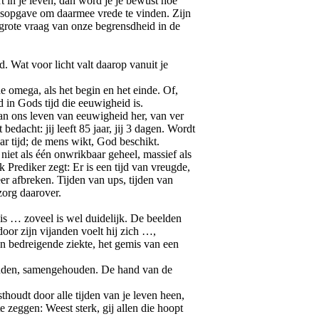
rt in je leven, dan word je je bewust hoe
vensopgave om daarmee vrede te vinden. Zijn
 grote vraag van onze begrensdheid in de
jd. Wat voor licht valt daarop vanuit je
e omega, als het begin en het einde. Of,
 in Gods tijd die eeuwigheid is.
van ons leven van eeuwigheid her, van ver
bedacht: jij leeft 85 jaar, jij 3 dagen. Wordt
ar tijd; de mens wikt, God beschikt.
 niet als één onwrikbaar geheel, massief als
 Prediker zegt: Er is een tijd van vreugde,
er afbreken. Tijden van ups, tijden van
zorg daarover.
 is … zoveel is wel duidelijk. De beelden
oor zijn vijanden voelt hij zich …,
een bedreigende ziekte, het gemis van een
ouden, samengehouden. De hand van de
thoudt door alle tijden van je leven heen,
 zeggen: Weest sterk, gij allen die hoopt