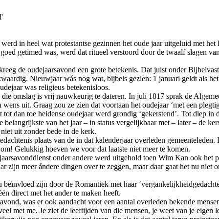
'
w werd in heel wat protestantse gezinnen het oude jaar uitgeluid met het
 goed getimed was, werd dat ritueel verstoord door de twaalf slagen van
k kreeg de oudejaarsavond een grote betekenis. Dat juist onder Bijbelva
kwaardig. Nieuwjaar wás nog wat, bijbels gezien: 1 januari geldt als het
dejaar was religieus betekenisloos.
die omslag is vrij nauwkeurig te dateren. In juli 1817 sprak de Alge
 wens uit. Graag zou ze zien dat voortaan het oudejaar ‘met een plegt
t tot dan toe heidense oudejaar werd grondig ‘gekerstend’. Tot diep in
elangrijkste van het jaar – in status vergelijkbaar met – later – de ke
niet uit zonder bede in de kerk.
edachtenis plaats van de in dat kalenderjaar overleden gemeenteleden
om! Gelukkig hoeven we voor dat laatste niet meer te komen.
ejaarsavonddienst onder andere werd uitgehold toen Wim Kan ook het pro
ar zijn meer ándere dingen over te zeggen, maar daar gaat het nu niet 
 beïnvloed zijn door de Romantiek met haar ‘vergankelijkheidgedachte’.
één direct met het ander te maken heeft.
steravond, was er ook aandacht voor een aantal overleden bekende mensen 
veel met me. Je ziet de leeftijden van die mensen, je weet van je eigen 