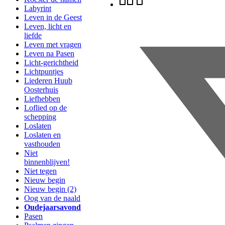
Labyrint
Leven in de Geest
Leven, licht en
liefde
Leven met vragen
Leven na Pasen
Licht-gerichtheid
Lichtpuntjes
Liederen Huub
Oosterhuis
Liefhebben
Loflied op de
schepping
Loslaten
Loslaten en
vasthouden
Niet
binnenblijven!
Niet tegen
Nieuw begin
Nieuw begin (2)
Oog van de naald
Oudejaarsavond
Pasen