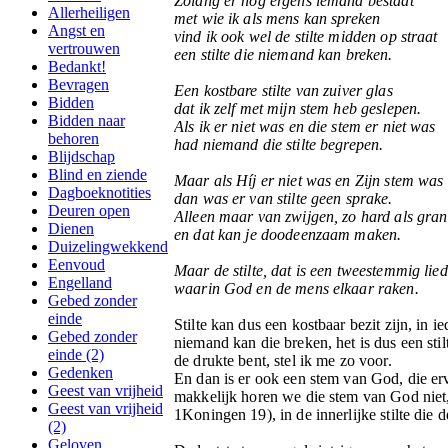
Zolang er nog ergens iemand bestaat
Allerheiligen
met wie ik als mens kan spreken
Angst en
vind ik ook wel de stilte midden op straat
vertrouwen
een stilte die niemand kan breken.
Bedankt!
Bevragen
Een kostbare stilte van zuiver glas
Bidden
dat ik zelf met mijn stem heb geslepen.
Bidden naar
Als ik er niet was en die stem er niet was
behoren
had niemand die stilte begrepen.
Blijdschap
Blind en ziende
Maar als Híj er niet was en Zijn stem was 
Dagboeknotities
dan was er van stilte geen sprake.
Deuren open
Alleen maar van zwijgen, zo hard als gran
Dienen
en dat kan je doodeenzaam maken.
Duizelingwekkend
Eenvoud
Maar de stilte, dat is een tweestemmig lied
Engelland
waarin God en de mens elkaar raken.
Gebed zonder
einde
Stilte kan dus een kostbaar bezit zijn, in 
Gebed zonder
niemand kan die breken, het is dus een stil
einde (2)
de drukte bent, stel ik me zo voor.
Gedenken
En dan is er ook een stem van God, die erv
Geest van vrijheid
makkelijk horen we die stem van God niet,
Geest van vrijheid
1Koningen 19), in de innerlijke stilte die d
(2)
Geloven