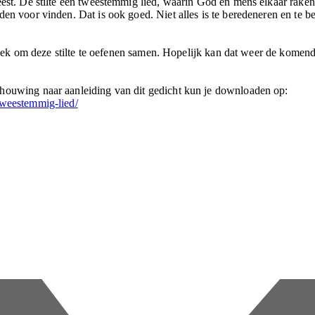
eest. De stilte een tweestemmig lied, waarin God en mens elkaar raken
den voor vinden. Dat is ook goed. Niet alles is te beredeneren en te 
e plek om deze stilte te oefenen samen. Hopelijk kan dat weer de komen
chouwing naar aanleiding van dit gedicht kun je downloaden op:
tweestemmig-lied/