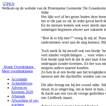
Welkom op de website van de Protestantse Gemeente 'De Graankorrel
Stilte
Het lijkt wel of het groen buiten deze lent
het er elk jaar zo uit. In ieder geval heeft 
En de mensen komen ook weer steeds meer 
sommigen beginnen alweer aan vakantie in
“Ben ik er blij mee?” vroeg ik mij af. Nat
ondernemers weer aan de slag kunnen. Blij
Toch merk ik bij mezelf ook een beetje ‘hei
veel minder verplichtingen … voor velen was
Een beetje spijt heb ik dat ik niet naar A
ondergaan zonder toeristen. En het was niet
Home
Overdenking
nergens anders naartoe konden.
Meer overdenkingen
Zo ben ik al een beetje aan het terugkijke
mensen niet die slachtoffer werden van co
Acceptatie
Achterblijvers
Dit alles brengt me bij het woord stilte. St
Advent en
straat, in je omgeving, om je heen in huis, h
Kerstmis 2020
Ik dacht aan een van de vroege gedichten 
Afspraak
ons Liedboek staan).
Afwachten of ver-
wachten