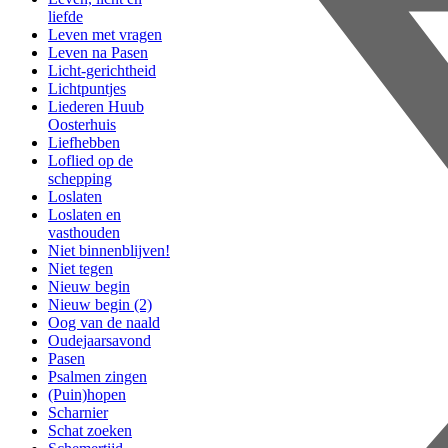
liefde
Leven met vragen
Leven na Pasen
Licht-gerichtheid
Lichtpuntjes
Liederen Huub
Oosterhuis
Liefhebben
Loflied op de
schepping
Loslaten
Loslaten en
vasthouden
Niet binnenblijven!
Niet tegen
Nieuw begin
Nieuw begin (2)
Oog van de naald
Oudejaarsavond
Pasen
Psalmen zingen
(Puin)hopen
Scharnier
Schat zoeken