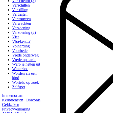
Verscheurd (2)
Verschillen
Verstilling
Vertragen
Vertrouwen
Verwachten
Verzoening
Verzoening (2)
Vier
Vloeken...?
Volharding
Voorbede
Vrede onderweg
Vrede op aarde
Werp je netten uit
Winterbos
Worden als een
kind
Wortels, op zoek
Zelfspot
In memoriam
Kerkdiensten
Diaconie
Geldzaken
Privacyverklaring