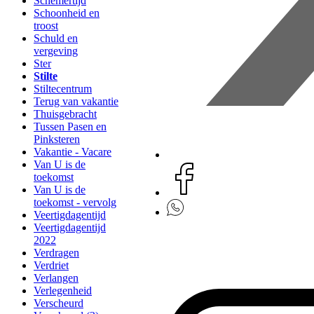
Schemertijd
Schoonheid en
troost
Schuld en
vergeving
Ster
Stilte
Stiltecentrum
Terug van vakantie
Thuisgebracht
Tussen Pasen en
Pinksteren
Vakantie - Vacare
Van U is de
toekomst
Van U is de
toekomst - vervolg
Veertigdagentijd
Veertigdagentijd
2022
Verdragen
Verdriet
Verlangen
Verlegenheid
Verscheurd