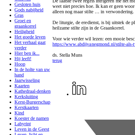
De laatste twee regels intrigeren me het m
Gesloten huis
weet niet precies hoe. Ik kan er geen woor
Gods nabijheid
alleen nog maar stilte … in verwondering.
Gras
Groei en
De liturgie, de eredienst, is bij uitstek d
graankorrel
heilzame stilte zijn in de Graankorrel.
Heiligheid
Het goede leven
Voor wie verder wil lezen: een mooie bes
Het verhaal gaat
https://www.abdijvanegmond.nl/stilte-als-
verder
Hier ben ik...
ds. Stella Muns
Hij leeft!
terug
Hoop
In de holte van uw
hand
Jaarwisseling
Kaarten
Kathedraal-denken
Kerksluiting
Kerst-Burgerschap
Kerstkaarten
Kind
Koester de namen
Labyrint
Leven in de Geest
Leven, licht en