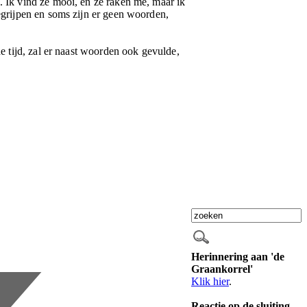
. Ik vind ze mooi, en ze raken me, maar ik
begrijpen en soms zijn er geen woorden,
de tijd, zal er naast woorden ook gevulde,
Herinnering aan 'de
Graankorrel'
Klik hier
.
Reactie op de sluiting