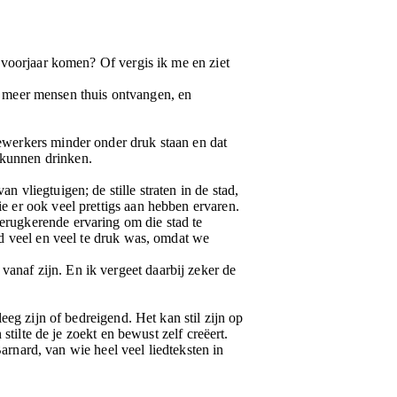
de voorjaar komen? Of vergis ik me en ziet
 meer mensen thuis ontvangen, en
dewerkers minder onder druk staan en dat
 kunnen drinken.
n vliegtuigen; de stille straten in de stad,
ie er ook veel prettigs aan hebben ervaren.
terugkerende ervaring om die stad te
ijd veel en veel te druk was, omdat we
vanaf zijn. En ik vergeet daarbij zeker de
leeg zijn of bedreigend. Het kan stil zijn op
 stilte de je zoekt en bewust zelf creëert.
nard, van wie heel veel liedteksten in