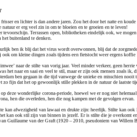
'
e frisser en lichter is dan andere jaren. Zou het door het natte en kou
de natuur er erg veel zin in om te bloeien en te groeien en te leven!
tevoorschijn. Terrassen open, bibliotheken eindelijk ook, we mogen
 het buitenland te denken.
uurlijk ben ik blij dat het virus wordt overwonnen, blij dat de zorgme
 ook om kleine dingen zoals tijdens een fietstocht weer ergens koffie
mwee’ naar de stilte van vorig jaar. Veel minder verkeer, geen herrie va
 het naar en saai en veel te stil, maar er zijn ook mensen zoals ik, d
msterdam ben gegaan in die tijd vanwege de unieke en misschien nooit 
 zo fijn dat het op gewoonlijk stille plekken in de natuur de laatste t
n op deze wonderlijke corona-periode, hoewel we er nog niet helemaal 
rona, hen die overleden, hen die nog kampen met de gevolgen ervan.
ilte kan afwezigheid van lawaai en drukte zijn: heerlijk. Stilte kan ook 
et kan ook stil zijn van binnen in jezelf. Er is stilte die je overkomt en
van Guillaume van der Graft (1920 – 2010, pseudoniem van Willem Bar