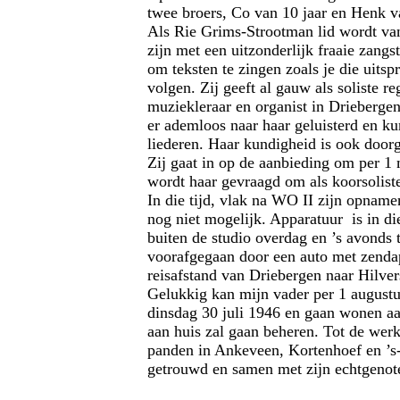
twee broers, Co van 10 jaar en Henk va
Als Rie Grims-Strootman lid wordt van
zijn met een uitzonderlijk fraaie zangs
om teksten te zingen zoals je die uits
volgen. Zij geeft al gauw als soliste 
muziekleraar en organist in Driebergen
er ademloos naar haar geluisterd en kun
liederen. Haar kundigheid is ook doo
Zij gaat in op de aanbieding om per 1
wordt haar gevraagd om als koorsoliste
In die tijd, vlak na WO II zijn opname
nog niet mogelijk. Apparatuur is in di
buiten de studio overdag en ’s avonds 
voorafgegaan door een auto met zendapp
reisafstand van Driebergen naar Hilve
Gelukkig kan mijn vader per 1 augustu
dinsdag 30 juli 1946 en gaan wonen a
aan huis zal gaan beheren. Tot de wer
panden in Ankeveen, Kortenhoef en ’s‑G
getrouwd en samen met zijn echtgenot