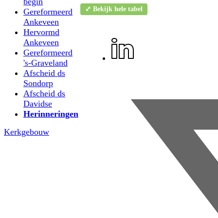
begin
⤢ Bekijk hele tabel
Gereformeerd
Ankeveen
Hervormd
Ankeveen
Gereformeerd
's-Graveland
Afscheid ds
Sondorp
Afscheid ds
Davidse
Herinneringen
Kerkgebouw