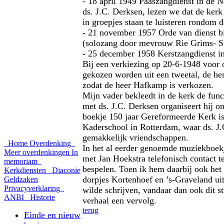
- 18 april 1949 Paaszangdienst in de N
ds. J.C. Derksen, lezen we dat de ker
in groepjes staan te luisteren rondom d
- 21 november 1957 Orde van dienst b
(solozang door mevrouw Rie Grims- St
- 25 december 1958 Kerstzangdienst in
Bij een verkiezing op 20‑6‑1948 voor
gekozen worden uit een tweetal, de he
zodat de heer Hafkamp is verkozen.
Mijn vader bekleedt in de kerk de fun
met ds. J.C. Derksen organiseert hij o
boekje 150 jaar Gereformeerde Kerk is
Kaderschool in Rotterdam, waar ds. J.
gemakkelijk vriendschappen.
Home
Overdenking
In het al eerder genoemde muziekboekj
Meer overdenkingen
In
met Jan Hoekstra telefonisch contact t
memoriam
bespelen. Toen ik hem daarbij ook het 
Kerkdiensten
Diaconie
dorpjes Kortenhoef en ’s‑Graveland uit 
Geldzaken
Privacyverklaring
wilde schrijven, vandaar dan ook dit s
ANBI
Historie
verhaal een vervolg.
terug
Einde en nieuw