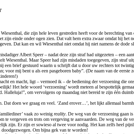
'
 Wiesenthal, die zijn hele leven gestreden heeft voor de berechting van
t zijn einde onder ogen zien. Dat valt hem extra zwaar omdat hij het n
ven. Dat kan en wil Wiesenthal niet omdat hij niet namens de dode sla
misdadiger Albert Speer – nadat deze zijn straf had uitgezeten – een aa
elt Wiesenthal. Maar Speer had zijn misdaden toegegeven, zijn straf ui
j een brief gestuurd waarin u schrijft dat u door uw rechters tot twinti
n; voor mij bent u als een pasgeboren baby”. (De naam van de eerste zo
inderen!)
acht en macht, ligt – vermoed ik – de bediening der verzoening die ons
eilijk! Het hele woord ‘verzoening’ wordt meteen al bespottelijk gemaa
. Halleluja!”, om vervolgens op maandag niet bereid te zijn één duimbre
n. Dat doen we graag en veel. ‘Zand erover…’, het lijkt allemaal barmhart
familiediner’ vaak zo weinig
reality
. De weg van de verzoening gaan is e
ts om te vergeven en trots om vergeving te aanvaarden. De weg van de ve
k zijn. Er zijn er sowieso al twee voor nodig. Het kan zelfs heel pijnl
in doodgezwegen. Om bijna gek van te worden!