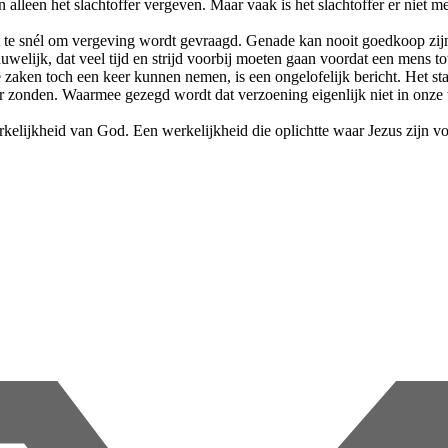
an alleen het slachtoffer vergeven. Maar vaak is het slachtoffer er niet
te snél om vergeving wordt gevraagd. Genade kan nooit goedkoop zij
uwelijk, dat veel tijd en strijd voorbij moeten gaan voordat een mens tot
 zaken toch een keer kunnen nemen, is een ongelofelijk bericht. Het staa
er zonden. Waarmee gezegd wordt dat verzoening eigenlijk niet in onze 
erkelijkheid van God. Een werkelijkheid die oplichtte waar Jezus zijn v