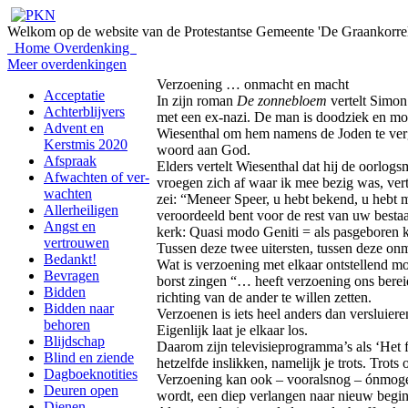
Welkom op de website van de Protestantse Gemeente 'De Graankorrel
Home
Overdenking
Meer overdenkingen
Verzoening … onmacht en macht
Acceptatie
In zijn roman
De zonnebloem
vertelt Simon
Achterblijvers
met een ex-nazi. De man is doodziek en moe
Advent en
Wiesenthal om hem namens de Joden te verge
Kerstmis 2020
woord aan God.
Afspraak
Elders vertelt Wiesenthal dat hij de oorlogs
Afwachten of ver-
vroegen zich af waar ik mee bezig was, vert
wachten
zei: “Meneer Speer, u hebt bekend, u hebt mi
Allerheiligen
veroordeeld bent voor de rest van uw bestaa
Angst en
kerk: Quasi modo Geniti = als pasgeboren k
vertrouwen
Tussen deze twee uitersten, tussen deze onm
Bedankt!
Wat is verzoening met elkaar ontstellend mo
Bevragen
borst zingen “… heeft verzoening ons bereid
Bidden
richting van de ander te willen zetten.
Bidden naar
Verzoenen is iets heel anders dan versluiere
behoren
Eigenlijk laat je elkaar los.
Blijdschap
Daarom zijn televisieprogramma’s als ‘Het 
Blind en ziende
hetzelfde inslikken, namelijk je trots. Tro
Dagboeknotities
Verzoening kan ook – vooralsnog – ónmogelij
Deuren open
wordt, een diep verlangen naar nieuw beg
Dienen