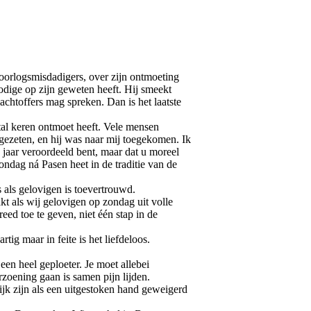
 oorlogsmisdadigers, over zijn ontmoeting
odige op zijn geweten heeft. Hij smeekt
chtoffers mag spreken. Dan is het laatste
ntal keren ontmoet heeft. Vele mensen
tgezeten, en hij was naar mij toegekomen. Ik
g jaar veroordeeld bent, maar dat u moreel
ndag ná Pasen heet in de traditie van de
 als gelovigen is toevertrouwd.
kt als wij gelovigen op zondag uit volle
ed toe te geven, niet één stap in de
ig maar in feite is het liefdeloos.
en heel geploeter. Je moet allebei
rzoening gaan is samen pijn lijden.
ijk zijn als een uitgestoken hand geweigerd