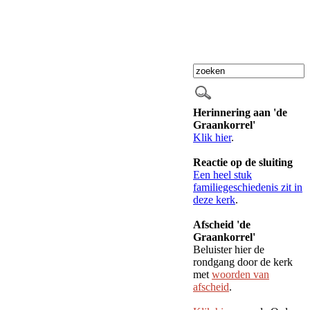
Herinnering aan 'de
Graankorrel'
Klik hier
.
Reactie op de sluiting
Een heel stuk
familiegeschiedenis zit in
deze kerk
.
Afscheid 'de
Graankorrel'
Beluister hier de
rondgang door de kerk
met
woorden van
afscheid
.