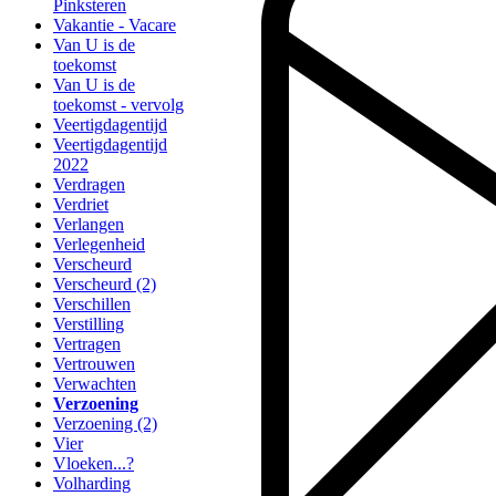
Pinksteren
Vakantie - Vacare
Van U is de
toekomst
Van U is de
toekomst - vervolg
Veertigdagentijd
Veertigdagentijd
2022
Verdragen
Verdriet
Verlangen
Verlegenheid
Verscheurd
Verscheurd (2)
Verschillen
Verstilling
Vertragen
Vertrouwen
Verwachten
Verzoening
Verzoening (2)
Vier
Vloeken...?
Volharding