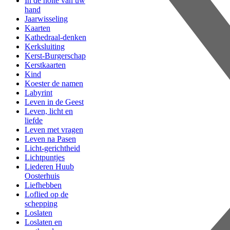
In de holte van uw
hand
Jaarwisseling
Kaarten
Kathedraal-denken
Kerksluiting
Kerst-Burgerschap
Kerstkaarten
Kind
Koester de namen
Labyrint
Leven in de Geest
Leven, licht en
liefde
Leven met vragen
Leven na Pasen
Licht-gerichtheid
Lichtpuntjes
Liederen Huub
Oosterhuis
Liefhebben
Loflied op de
schepping
Loslaten
Loslaten en