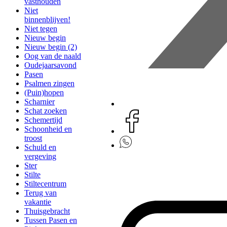
vasthouden
Niet
binnenblijven!
Niet tegen
Nieuw begin
Nieuw begin (2)
Oog van de naald
Oudejaarsavond
Pasen
Psalmen zingen
(Puin)hopen
Scharnier
Schat zoeken
Schemertijd
Schoonheid en
troost
Schuld en
vergeving
Ster
Stilte
Stiltecentrum
Terug van
vakantie
Thuisgebracht
Tussen Pasen en