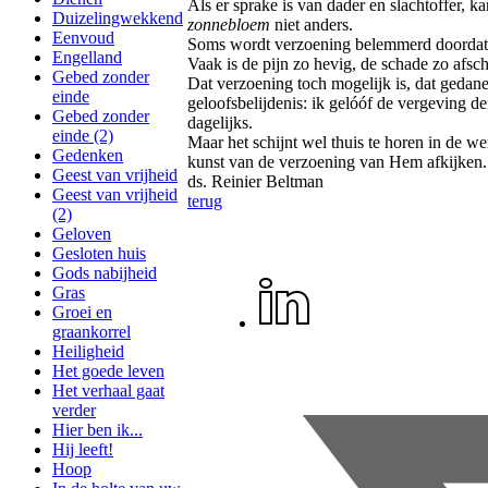
Als er sprake is van dader en slachtoffer, k
Duizelingwekkend
zonnebloem
niet anders.
Eenvoud
Soms wordt verzoening belemmerd doordat 
Engelland
Vaak is de pijn zo hevig, de schade zo afsch
Gebed zonder
Dat verzoening toch mogelijk is, dat gedane
einde
geloofsbelijdenis: ik gelóóf de vergeving d
Gebed zonder
dagelijks.
einde (2)
Maar het schijnt wel thuis te horen in de w
Gedenken
kunst van de verzoening van Hem afkijken.
Geest van vrijheid
ds. Reinier Beltman
Geest van vrijheid
terug
(2)
Geloven
Gesloten huis
Gods nabijheid
Gras
Groei en
graankorrel
Heiligheid
Het goede leven
Het verhaal gaat
verder
Hier ben ik...
Hij leeft!
Hoop